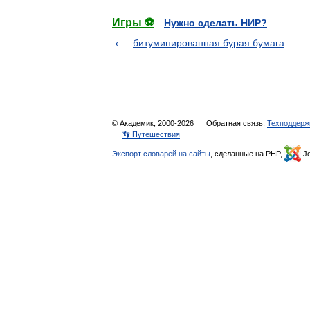
Игры ⚽
Нужно сделать НИР?
битуминированная бурая бумага
© Академик, 2000-2026
Обратная связь:
Техподдерж
👣 Путешествия
Экспорт словарей на сайты
, сделанные на PHP,
Jo