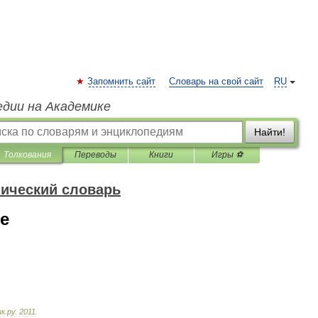
Запомнить сайт
Словарь на свой сайт
RU
едии на Академике
Найти!
Толкования
Переводы
Книги
Игры ⚽
нический словарь
е
ик
.
ру
.
2011
.