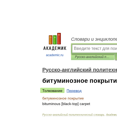
Словари и энциклоп
academic.ru
Русско-английский политехнический словарь
Русско-английский политех
битуминозное покрыти
Толкование
Перевод
битуминозное
покрытие
bituminous
[
black
-
top
]
carpet
Русско
-
английский
политехнический
словарь
.
Академ