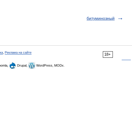
битуминозный
ка
,
Реклама на сайте
18+
omla,
Drupal,
WordPress, MODx.